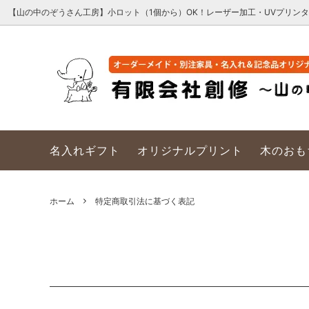
【山の中のぞうさん工房】小ロット（1個から）OK！レーザー加工・UVプリン
名入れギフト
別注家具の製造
オリジ
オーダ
家具職人がつくる赤ちゃん・子ども用の
木のおもちゃ・家具
名入れギフト
オリジナルプリント
木のおも
ホーム
特定商取引法に基づく表記