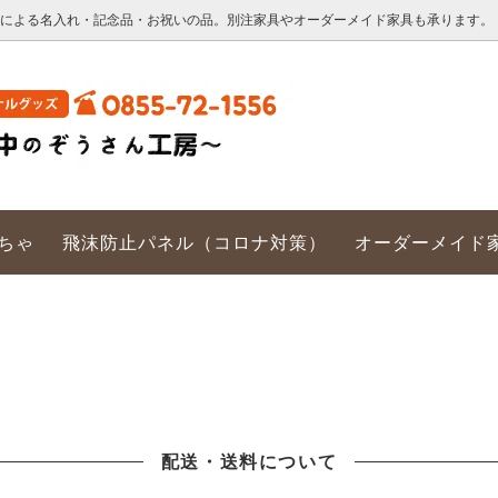
タによる名入れ・記念品・お祝いの品。別注家具やオーダーメイド家具も承ります。
ナルプリント
ーメイド家具
法人情報
ちゃ
飛沫防止パネル（コロナ対策）
オーダーメイド
配送・送料について